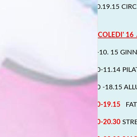
18.30.19.15 CIR
MERCOLEDI' 16 
9.30-10. 15 GIN
10.30-11.14 PILA
17.30 -18.15 AL
18.30-19.15
FAT 
19.30-20.30
STREE