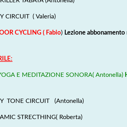
 KILLER TABATA (Antonella)
 CIRCUIT ( Valeria)
DOOR CYCLING ( Fabio
)
Lezione abbonamento
ILE:
IYOGA E MEDITAZIONE SONORA( Antonella)
H
Y TONE CIRCUIT (Antonella)
AMIC STRECTHING( Roberta)