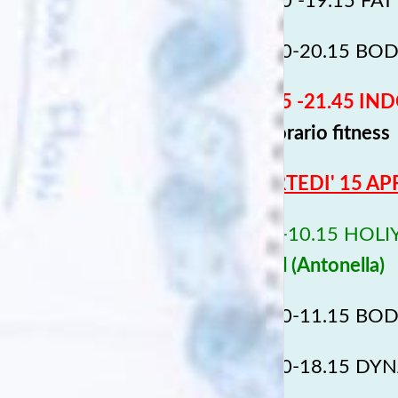
18.30 -19.15 FAT
19.30-20.15 BODY
20.45 -21.45 IN
nell'orario fitness
MARTEDI' 15 APR
9.30-10.15 HOL
Mind (Antonella)
10.30-11.15 BOD
17.30-18.15 DYN