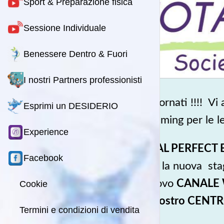
Sport & Preparazione fisica
Sessione Individuale
Benessere Dentro & Fuori
I nostri Partners professionisti
Bentornati !!!! Vi
Esprimi un DESIDERIO
streaming per le le
Experience
TOTAL PERFECT 
Facebook
tutta la nuova sta
il nuovo
CANALE WE
Cookie
del nostro CENTR
Termini e condizioni di vendita