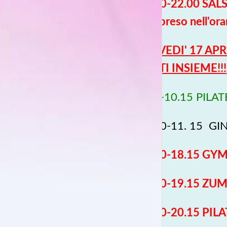
20.30-22.00 SALS
compreso nell'orar
GIOVEDI' 17 APR
TUTTI INSIEME!!!
9.30-10.15
PILAT
10.30-11. 15 GI
17.30-18.15 GYMB
18.30-19.15 ZUMB
19.30-20.15 PIL