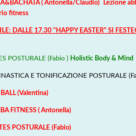
A&BACHATA ( Antonella/Claudio)
Lezione a
io fitness
ILE: DALLE 17.30 "HAPPY EASTER" SI FEST
ES POSTURALE (Fabio )
Holistic Body & Mind
NNASTICA E TONIFICAZIONE POSTURALE (Fa
ALL (Valentina)
A FITNESS ( Antonella)
ATES POSTURALE (Fabio)