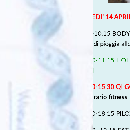
LUNEDI' 14 APRIL
9.30-10.15 BODY T
caso di pioggia al
10.30-11.15 HO
Mind
14.30-15.30 QI G
nell'orario fitness
17.30-18.15 PIL