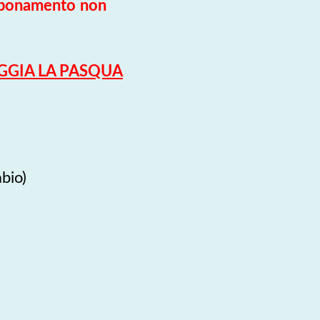
bbonamento
non
EGGIA LA PASQUA
bio)