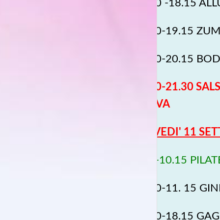
17.30 -18.15 AL
18.30-19.15 ZUM
19.30-20.15 BODY
20.30-21.30 SAL
PROVA
GIOVEDI' 11 SE
9.30-10.15
PILAT
10.30-11. 15 GI
17.30-18.15 GAG 