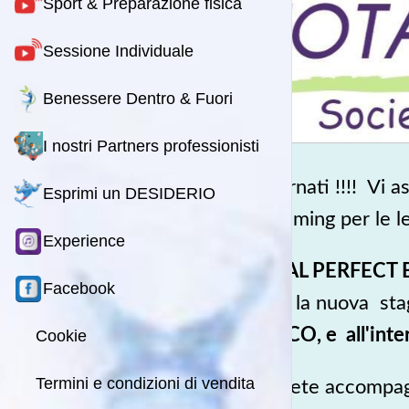
Sport & Preparazione fisica
Sessione Individuale
Benessere Dentro & Fuori
I nostri Partners professionisti
entornati !!!! Vi 
Esprimi un DESIDERIO
streaming per le le
Experience
TOTAL PERFECT 
Facebook
tutta la nuova sta
PARCO, e all'int
Cookie
Termini e condizioni di vendita
Verrete accompag