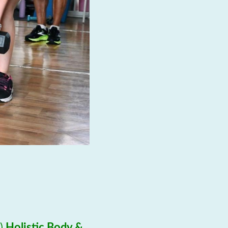
)
Holistic Body &