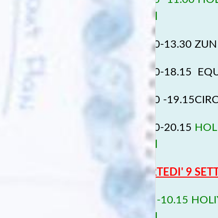
Mind
12.30-13.30 ZUNE
17.30-18.15
EQUI
18.30 -19.15
CIR
19.30-20.15
HOL
Mind
MARTEDI' 9 SET
9.30 -10.15 HOL
Mind