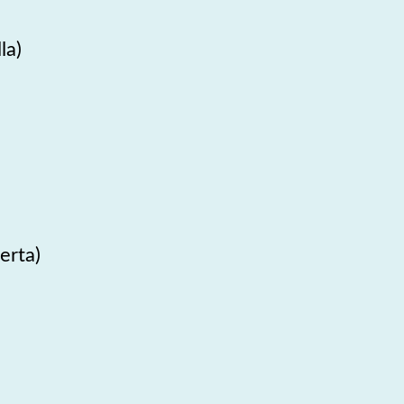
la)
rta)